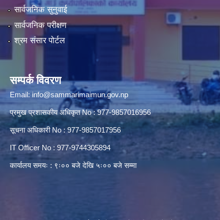
सार्वजनिक सुनुवाई
सार्वजनिक परीक्षण
श्रम संसार पोर्टल
सम्पर्क विवरण
Email:
info@sammarimaimun.gov.np
प्रमुख प्रशासकीय अधिकृत No : 977-9857016956
सूचना अधिकारी No : 977-9857017956
IT Officer No : 977-9744305894
कार्यालय समयः : ९ः०० बजे देखि ५ः०० बजे सम्मा