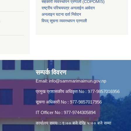
सहकारी व्यवस्थापन प्रणाली (COPOMIS)
राष्ट्रीय परिचयपत्र अनलाईन आवेदन
अनलाइन घटना दर्ता निवेदन
विपद् सूचना व्यवस्थापन प्रणाली
।
सम्पर्क विवरण
Email:
info@sammarimaimun.gov.np
प्रमुख प्रशासकीय अधिकृत No : 977-9857016956
सूचना अधिकारी No : 977-9857017956
IT Officer No : 977-9744305894
कार्यालय समयः : ९ः०० बजे देखि ५ः०० बजे सम्मा