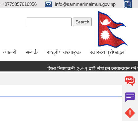
+9779857016956
info@sammarimaimun.gov.np
Search form
Search
ग्यालरी
सम्पर्क
राष्ट्रीय तथ्याङ्क
स्वास्थ्य प्रोफाइल
शिक्षा नियमावली-२०५९ दशौ संशोधन कार्यान्वयन गर्ने सम्बन