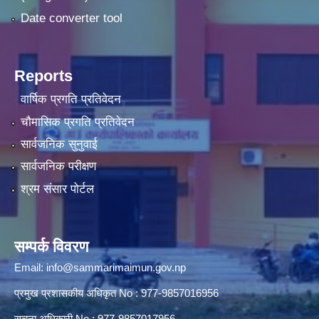
Date converter tool
Reports
वार्षिक प्रगति प्रतिवेदन
चौमासिक प्रगति प्रतिवेदन
सार्वजनिक सुनुवाई
सार्वजनिक परीक्षण
श्रम संसार पोर्टल
सम्पर्क विवरण
Email:
info@sammarimaimun.gov.np
प्रमुख प्रशासकीय अधिकृत No : 977-9857016956
सूचना अधिकारी No : 977-9857017956