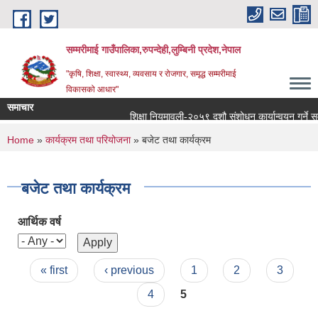
Skip to main content
सम्मरीमाई गाउँपालिका,रुपन्देही,लुम्बिनी प्रदेश,नेपाल
"कृषि, शिक्षा, स्वास्थ्य, व्यवसाय र रोजगार, समृद्ध सम्मरीमाई
विकासको आधार"
समाचार
शिक्षा नियमावली-२०५९ दशौ संशोधन कार्यान्वयन गर्ने सम्बन्
You are here
Home
»
कार्यक्रम तथा परियोजना
» बजेट तथा कार्यक्रम
बजेट तथा कार्यक्रम
आर्थिक वर्ष
Pages
« first
‹ previous
1
2
3
4
5