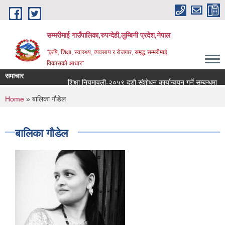
Skip to main content
सम्मरीमाई गाउँपालिका,रुपन्देही,लुम्बिनी प्रदेश,नेपाल
"कृषि, शिक्षा, स्वास्थ्य, व्यवसाय र रोजगार, समृद्ध सम्मरीमाई
विकासको आधार"
समाचार
शिक्षा नियमावली-२०५९ दशौ संशोधन कार्यान्वयन गर्ने सम्बन्धमा
You are here
Home
» बालिका गौडेल
बालिका गौडेल