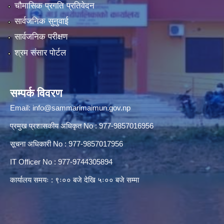
चौमासिक प्रगति प्रतिवेदन
सार्वजनिक सुनुवाई
सार्वजनिक परीक्षण
श्रम संसार पोर्टल
सम्पर्क विवरण
Email:
info@sammarimaimun.gov.np
प्रमुख प्रशासकीय अधिकृत No : 977-9857016956
सूचना अधिकारी No : 977-9857017956
IT Officer No : 977-9744305894
कार्यालय समयः : ९ः०० बजे देखि ५ः०० बजे सम्मा