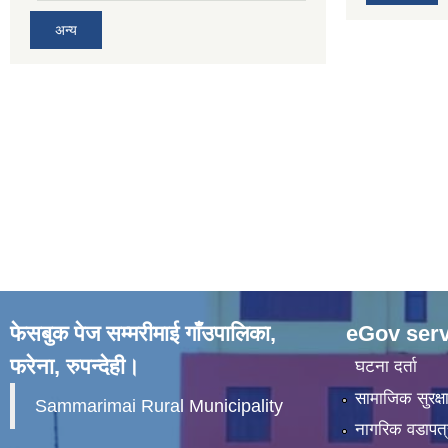
अन्य
फेसबुक पेज सम्मरीमाई गाँउपालिका,
eGov serv
फरेना, रुपन्देही।
घटना दर्ता
सामाजिक सुरक्ष
Sammarimai Rural Municipality
नागरिक वडापत्