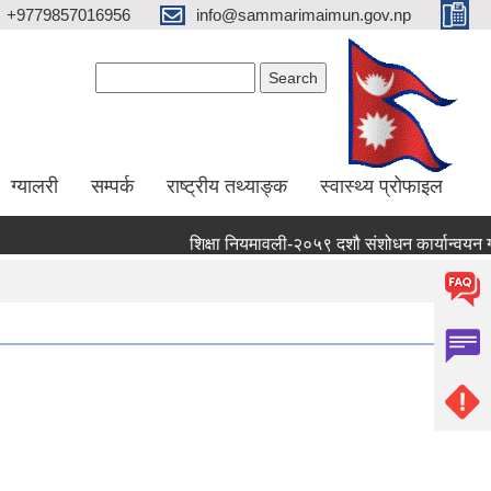
+9779857016956
info@sammarimaimun.gov.np
Search form
Search
ग्यालरी
सम्पर्क
राष्ट्रीय तथ्याङ्क
स्वास्थ्य प्रोफाइल
शिक्षा नियमावली-२०५९ दशौ संशोधन कार्यान्वयन गर्ने स