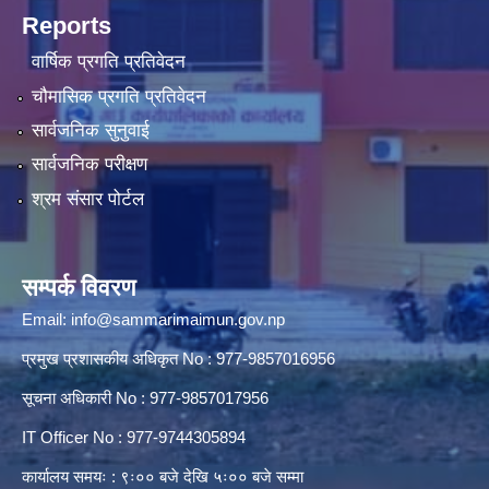
Reports
वार्षिक प्रगति प्रतिवेदन
चौमासिक प्रगति प्रतिवेदन
सार्वजनिक सुनुवाई
सार्वजनिक परीक्षण
श्रम संसार पोर्टल
सम्पर्क विवरण
Email:
info@sammarimaimun.gov.np
प्रमुख प्रशासकीय अधिकृत No : 977-9857016956
सूचना अधिकारी No : 977-9857017956
IT Officer No : 977-9744305894
कार्यालय समयः : ९ः०० बजे देखि ५ः०० बजे सम्मा