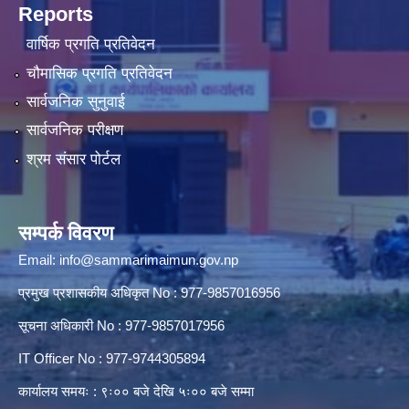
Reports
वार्षिक प्रगति प्रतिवेदन
चौमासिक प्रगति प्रतिवेदन
सार्वजनिक सुनुवाई
सार्वजनिक परीक्षण
श्रम संसार पोर्टल
सम्पर्क विवरण
Email:
info@sammarimaimun.gov.np
प्रमुख प्रशासकीय अधिकृत No : 977-9857016956
सूचना अधिकारी No : 977-9857017956
IT Officer No : 977-9744305894
कार्यालय समयः : ९ः०० बजे देखि ५ः०० बजे सम्मा