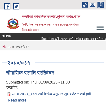
Skip to main content
सम्मरीमाई गाउँपालिका,रुपन्देही,लुम्बिनी प्रदेश,नेपाल
"कृषि, शिक्षा, स्वास्थ्य, व्यवसाय र रोजगार, समृद्ध सम्मरीमाई
विकासको आधार"
समाचार
शिक्षा नियमावली-२०५९ दशौ संशोधन कार्यान्वयन गर्ने सम्बन्धम
You are here
Home
» २०८०/०८१
२०८०/०८१
चौमासिक प्रगति प्रतिवेदन
Submitted on:
Thu, 01/09/2025 - 11:30
दस्तावेज:
आ. व २०८०_०८१ खर्च शिर्षक अनुसार खुद वजेट र खर्च.pdf
Read more
about चौमासिक प्रगति प्रतिवेदन