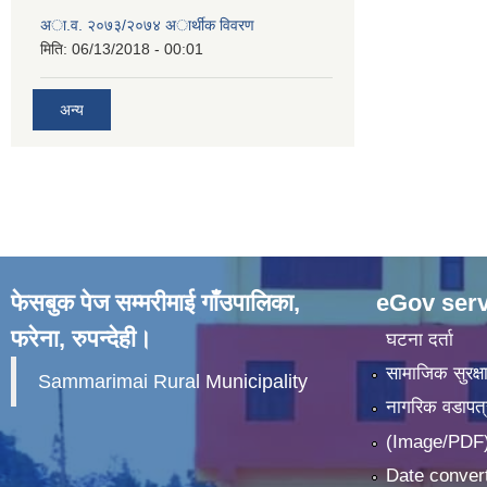
अा.व. २०७३/२०७४ अार्थीक विवरण
मिति:
06/13/2018 - 00:01
अन्य
फेसबुक पेज सम्मरीमाई गाँउपालिका,
eGov serv
फरेना, रुपन्देही।
घटना दर्ता
सामाजिक सुरक्ष
Sammarimai Rural Municipality
नागरिक वडापत्
(Image/PDF)
Date convert