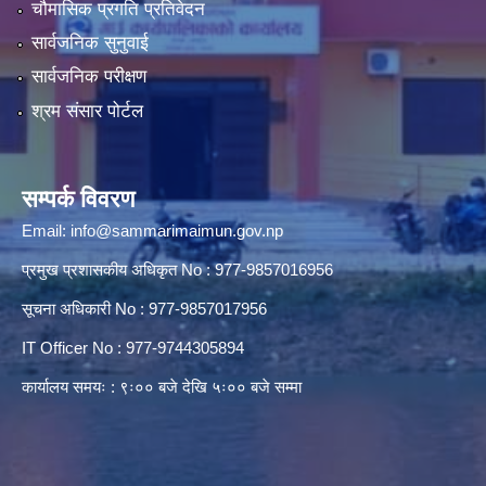
चौमासिक प्रगति प्रतिवेदन
सार्वजनिक सुनुवाई
सार्वजनिक परीक्षण
श्रम संसार पोर्टल
सम्पर्क विवरण
Email:
info@sammarimaimun.gov.np
प्रमुख प्रशासकीय अधिकृत No : 977-9857016956
सूचना अधिकारी No : 977-9857017956
IT Officer No : 977-9744305894
कार्यालय समयः : ९ः०० बजे देखि ५ः०० बजे सम्मा