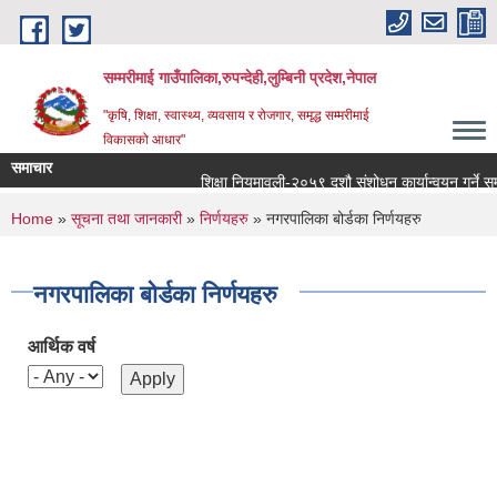
Skip to main content
सम्मरीमाई गाउँपालिका,रुपन्देही,लुम्बिनी प्रदेश,नेपाल
"कृषि, शिक्षा, स्वास्थ्य, व्यवसाय र रोजगार, समृद्ध सम्मरीमाई
विकासको आधार"
समाचार
शिक्षा नियमावली-२०५९ दशौ संशोधन कार्यान्वयन गर्ने सम्बन्ध
You are here
Home
»
सूचना तथा जानकारी
»
निर्णयहरु
» नगरपालिका बोर्डका निर्णयहरु
नगरपालिका बोर्डका निर्णयहरु
आर्थिक वर्ष