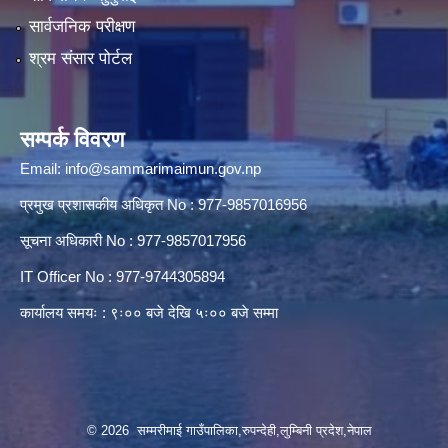
सार्वजनिक परीक्षण
श्रम संसार पोर्टल
सम्पर्क विवरण
Email:
info@sammarimaimun.gov.np
प्रमुख प्रशासकीय अधिकृत No : 977-9857016956
सूचना अधिकारी No : 977-9857017956
IT Officer No : 977-9744305894
कार्यालय समयः : ९ः०० बजे देखि ५ः०० बजे सम्मा
© 2026 सम्मरीमाई गाउँपालिका,रुपन्देही,लुम्बिनी प्रदेश,नेपाल