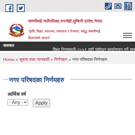
Skip to main content
सम्मरीमाई गाउँपालिका,रुपन्देही,लुम्बिनी प्रदेश,नेपाल
"कृषि, शिक्षा, स्वास्थ्य, व्यवसाय र रोजगार, समृद्ध सम्मरीमाई
विकासको आधार"
समाचार
शिक्षा नियमावली-२०५९ दशौ संशोधन कार्यान्वयन गर्ने सम्बन्धम
You are here
Home
»
सूचना तथा जानकारी
»
निर्णयहरु
» नगर परिषदका निर्णयहरु
नगर परिषदका निर्णयहरु
आर्थिक वर्ष