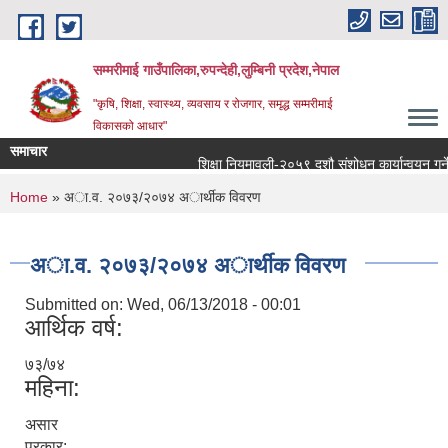
Skip to main content
सम्मरीमाई गाउँपालिका,रुपन्देही,लुम्बिनी प्रदेश,नेपाल
"कृषि, शिक्षा, स्वास्थ्य, व्यवसाय र रोजगार, समृद्ध सम्मरीमाई
विकासको आधार"
समाचार
शिक्षा नियमावली-२०५९ दशौ संशोधन कार्यान्वयन गर्ने सम्ब
You are here
Home
» अा.व. २०७३/२०७४ अार्थीक विवरण
अा.व. २०७३/२०७४ अार्थीक विवरण
Submitted on:
Wed, 06/13/2018 - 00:01
आर्थिक वर्ष:
७३/७४
महिना:
असार
प्रकार: