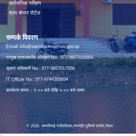
सार्वजनिक परीक्षण
श्रम संसार पोर्टल
सम्पर्क विवरण
Email:
info@sammarimaimun.gov.np
प्रमुख प्रशासकीय अधिकृत No : 977-9857016956
सूचना अधिकारी No : 977-9857017956
IT Officer No : 977-9744305894
कार्यालय समयः : ९ः०० बजे देखि ५ः०० बजे सम्मा
© 2026 सम्मरीमाई गाउँपालिका,रुपन्देही,लुम्बिनी प्रदेश,नेपाल