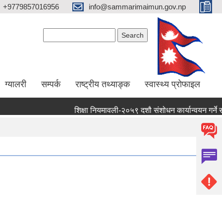
+9779857016956
info@sammarimaimun.gov.np
Search form
Search
ग्यालरी
सम्पर्क
राष्ट्रीय तथ्याङ्क
स्वास्थ्य प्रोफाइल
शिक्षा नियमावली-२०५९ दशौ संशोधन कार्यान्वयन गर्ने सम्बन