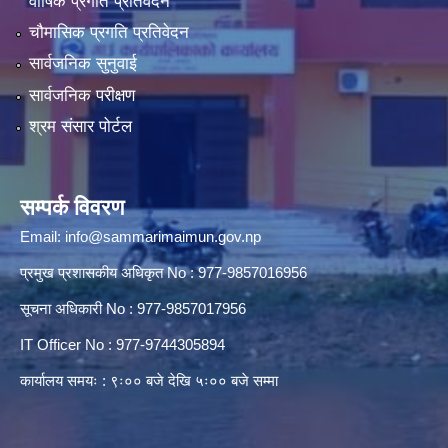
वार्षिक प्रगति प्रतिवेदन
चौमासिक प्रगति प्रतिवेदन
सार्वजनिक सुनुवाई
सार्वजनिक परीक्षण
श्रम संसार पोर्टल
सम्पर्क विवरण
Email:
info@sammarimaimun.gov.np
प्रमुख प्रशासकीय अधिकृत No : 977-9857016956
सूचना अधिकारी No : 977-9857017956
IT Officer No : 977-9744305894
कार्यालय समयः : ९ः०० बजे देखि ५ः०० बजे सम्मा