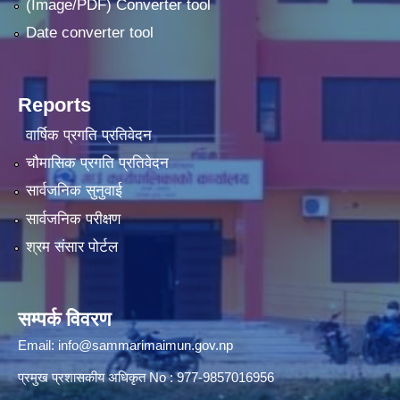
(Image/PDF) Converter tool
Date converter tool
Reports
वार्षिक प्रगति प्रतिवेदन
चौमासिक प्रगति प्रतिवेदन
सार्वजनिक सुनुवाई
सार्वजनिक परीक्षण
श्रम संसार पोर्टल
सम्पर्क विवरण
Email:
info@sammarimaimun.gov.np
प्रमुख प्रशासकीय अधिकृत No : 977-9857016956