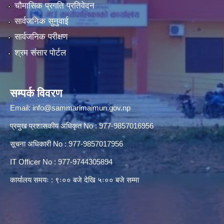
चौमासिक प्रगति प्रतिवेदन
सार्वजनिक सुनुवाई
सार्वजनिक परीक्षण
श्रम संसार पोर्टल
सम्पर्क विवरण
Email:
info@sammarimaimun.gov.np
प्रमुख प्रशासकीय अधिकृत No : 977-9857016956
सूचना अधिकारी No : 977-9857017956
IT Officer No : 977-9744305894
कार्यालय समयः : ९ः०० बजे देखि ५ः०० बजे सम्मा