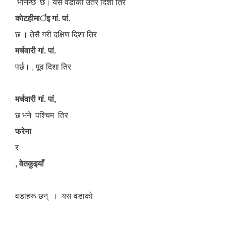
भनिन्छ छ। यस वडाकाे उतर दिशा तिर​
काेटहीमार्इ गां. पां.
छ । तेसै गरी दक्षिण दिशा तिर
मर्चवारी गां. पां.
पर्छ। , पूव दिशा तिर
मर्चवारी गां. पां,
छ भने पश्चिम तिर
फरेना
र
, वेतकुइयाँ
वडाहरू छन् ​ । यस वडाकाे