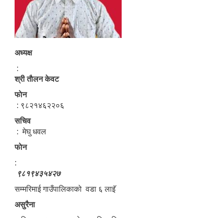
अध्यक्ष
:
श्री ताैलन केवट
फाेन
: ९८२१४६२२०६
सचिव
: मेघु धवल
फाेन
:
९८१९४३५४२७
सम्मरिमाई गाउँपालिकाको वडा ६ लाइॅ
असुरैना