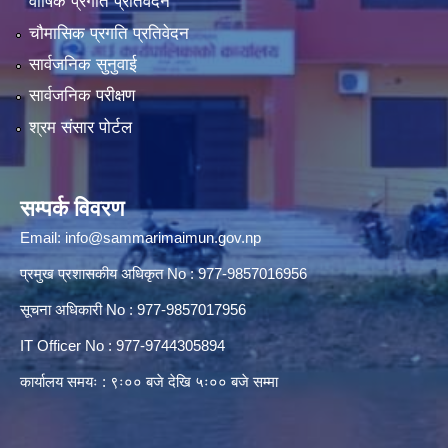
वार्षिक प्रगति प्रतिवेदन
चौमासिक प्रगति प्रतिवेदन
सार्वजनिक सुनुवाई
सार्वजनिक परीक्षण
श्रम संसार पोर्टल
सम्पर्क विवरण
Email:
info@sammarimaimun.gov.np
प्रमुख प्रशासकीय अधिकृत No : 977-9857016956
सूचना अधिकारी No : 977-9857017956
IT Officer No : 977-9744305894
कार्यालय समयः : ९ः०० बजे देखि ५ः०० बजे सम्मा