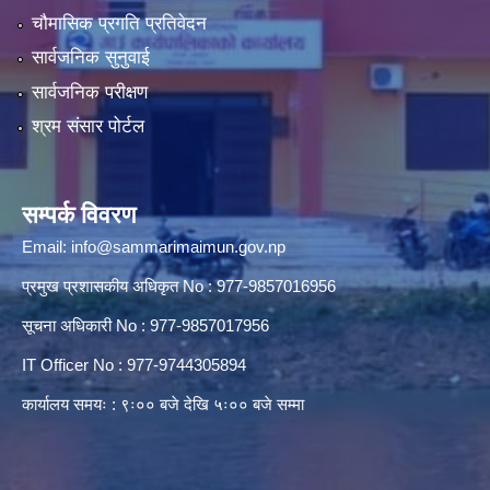
चौमासिक प्रगति प्रतिवेदन
सार्वजनिक सुनुवाई
सार्वजनिक परीक्षण
श्रम संसार पोर्टल
सम्पर्क विवरण
Email:
info@sammarimaimun.gov.np
प्रमुख प्रशासकीय अधिकृत No : 977-9857016956
सूचना अधिकारी No : 977-9857017956
IT Officer No : 977-9744305894
कार्यालय समयः : ९ः०० बजे देखि ५ः०० बजे सम्मा