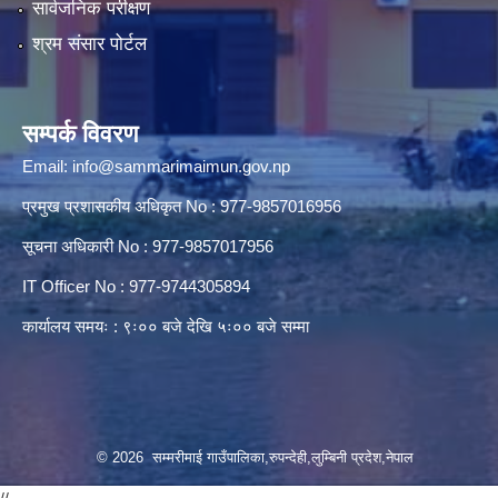
सार्वजनिक परीक्षण
श्रम संसार पोर्टल
सम्पर्क विवरण
Email:
info@sammarimaimun.gov.np
प्रमुख प्रशासकीय अधिकृत No : 977-9857016956
सूचना अधिकारी No : 977-9857017956
IT Officer No : 977-9744305894
कार्यालय समयः : ९ः०० बजे देखि ५ः०० बजे सम्मा
© 2026 सम्मरीमाई गाउँपालिका,रुपन्देही,लुम्बिनी प्रदेश,नेपाल
//