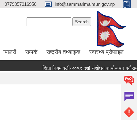
+9779857016956
info@sammarimaimun.gov.np
Search form
Search
ग्यालरी
सम्पर्क
राष्ट्रीय तथ्याङ्क
स्वास्थ्य प्रोफाइल
शिक्षा नियमावली-२०५९ दशौ संशोधन कार्यान्वयन गर्ने सम्बन्