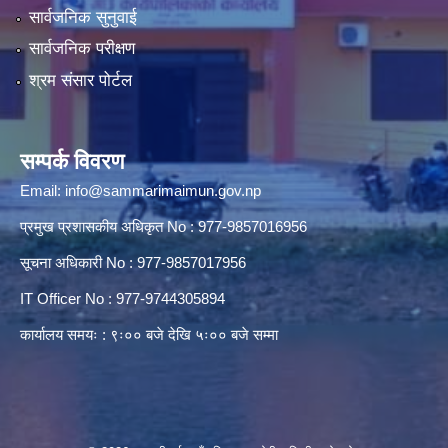
सार्वजनिक सुनुवाई
सार्वजनिक परीक्षण
श्रम संसार पोर्टल
सम्पर्क विवरण
Email:
info@sammarimaimun.gov.np
प्रमुख प्रशासकीय अधिकृत No : 977-9857016956
सूचना अधिकारी No : 977-9857017956
IT Officer No : 977-9744305894
कार्यालय समयः : ९ः०० बजे देखि ५ः०० बजे सम्मा