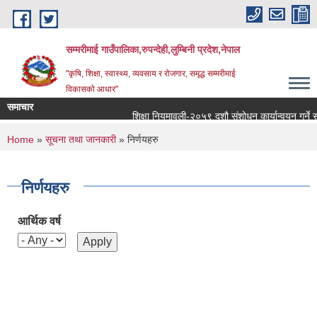
Skip to main content
सम्मरीमाई गाउँपालिका,रुपन्देही,लुम्बिनी प्रदेश,नेपाल
"कृषि, शिक्षा, स्वास्थ्य, व्यवसाय र रोजगार, समृद्ध सम्मरीमाई
विकासको आधार"
समाचार
शिक्षा नियमावली-२०५९ दशौ संशोधन कार्यान्वयन गर्ने सम्बन
You are here
Home
»
सूचना तथा जानकारी
» निर्णयहरु
निर्णयहरु
आर्थिक वर्ष