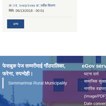
अा.व. २०७३/२०७४ अार्थीक विवरण
मिति:
06/13/2018 - 00:01
अन्य
फेसबुक पेज सम्मरीमाई गाँउपालिका,
eGov serv
फरेना, रुपन्देही।
घटना दर्ता
सामाजिक सुरक्ष
Sammarimai Rural Municipality
नागरिक वडापत्
(Image/PDF)
Date convert