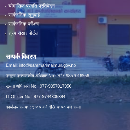
चौमासिक प्रगति प्रतिवेदन
सार्वजनिक सुनुवाई
सार्वजनिक परीक्षण
श्रम संसार पोर्टल
सम्पर्क विवरण
Email:
info@sammarimaimun.gov.np
प्रमुख प्रशासकीय अधिकृत No : 977-9857016956
सूचना अधिकारी No : 977-9857017956
IT Officer No : 977-9744305894
कार्यालय समयः : ९ः०० बजे देखि ५ः०० बजे सम्मा