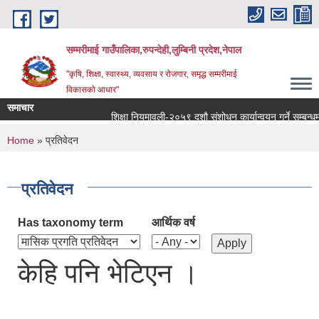
Skip to main content
सम्मरीमाई गाउँपालिका,रुपन्देही,लुम्बिनी प्रदेश,नेपाल
"कृषि, शिक्षा, स्वास्थ्य, व्यवसाय र रोजगार, समृद्ध सम्मरीमाई
विकासको आधार"
समाचार
शिक्षा नियमावली-२०५९ दशौ संशोधन कार्यान्वयन गर्ने सम्बन्धमा
You are here
Home
» प्रतिवेदन
प्रतिवेदन
Has taxonomy term
आर्थिक वर्ष
केहि पनि भेटिएन ।