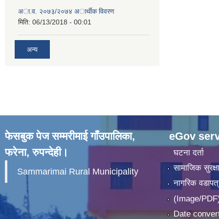
अा.व. २०७३/२०७४ अार्थीक विवरण
मिति:
06/13/2018 - 00:01
अन्य
फेसबुक पेज सम्मरीमाई गाँउपालिका,
eGov serv
फरेना, रुपन्देही।
घटना दर्ता
सामाजिक सुरक्ष
Sammarimai Rural Municipality
नागरिक वडापत्
(Image/PDF)
Date convert