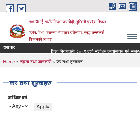
Skip to main content
सम्मरीमाई गाउँपालिका,रुपन्देही,लुम्बिनी प्रदेश,नेपाल
"कृषि, शिक्षा, स्वास्थ्य, व्यवसाय र रोजगार, समृद्ध सम्मरीमाई
विकासको आधार"
समाचार
शिक्षा नियमावली-२०५९ दशौ संशोधन कार्यान्वयन गर्ने सम्बन्धमा
You are here
Home
»
सूचना तथा जानकारी
» कर तथा शुल्कहरु
कर तथा शुल्कहरु
आर्थिक वर्ष