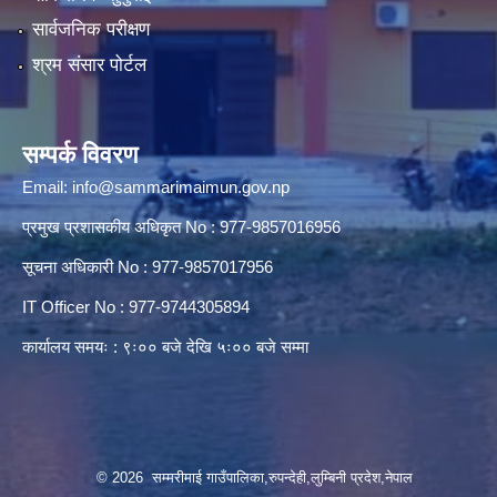
सार्वजनिक परीक्षण
श्रम संसार पोर्टल
सम्पर्क विवरण
Email:
info@sammarimaimun.gov.np
प्रमुख प्रशासकीय अधिकृत No : 977-9857016956
सूचना अधिकारी No : 977-9857017956
IT Officer No : 977-9744305894
कार्यालय समयः : ९ः०० बजे देखि ५ः०० बजे सम्मा
© 2026 सम्मरीमाई गाउँपालिका,रुपन्देही,लुम्बिनी प्रदेश,नेपाल