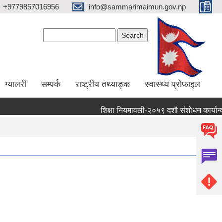
+9779857016956
info@sammarimaimun.gov.np
Search form
Search
ग्यालरी
सम्पर्क
राष्ट्रीय तथ्याङ्क
स्वास्थ्य प्रोफाइल
शिक्षा नियमावली-२०५९ दशौ संशोधन कार्यान्वयन गर