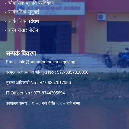
चौमासिक प्रगति प्रतिवेदन
सार्वजनिक सुनुवाई
सार्वजनिक परीक्षण
श्रम संसार पोर्टल
सम्पर्क विवरण
Email:
info@sammarimaimun.gov.np
प्रमुख प्रशासकीय अधिकृत No : 977-9857016956
सूचना अधिकारी No : 977-9857017956
IT Officer No : 977-9744305894
कार्यालय समयः : ९ः०० बजे देखि ५ः०० बजे सम्मा