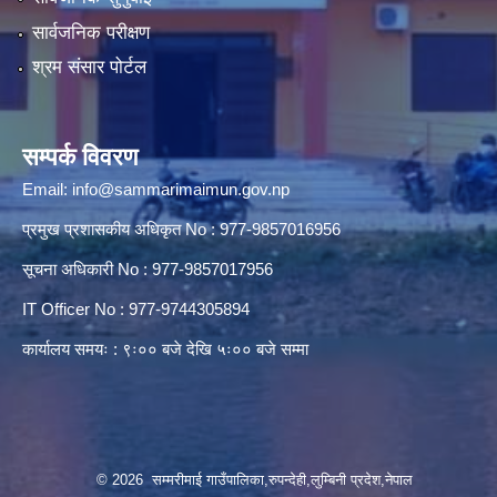
सार्वजनिक परीक्षण
श्रम संसार पोर्टल
सम्पर्क विवरण
Email:
info@sammarimaimun.gov.np
प्रमुख प्रशासकीय अधिकृत No : 977-9857016956
सूचना अधिकारी No : 977-9857017956
IT Officer No : 977-9744305894
कार्यालय समयः : ९ः०० बजे देखि ५ः०० बजे सम्मा
© 2026 सम्मरीमाई गाउँपालिका,रुपन्देही,लुम्बिनी प्रदेश,नेपाल