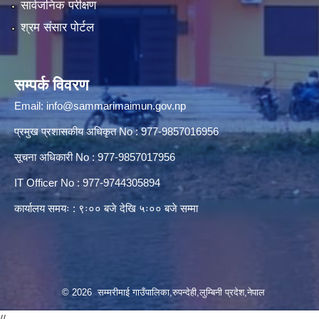
सार्वजनिक परीक्षण
श्रम संसार पोर्टल
सम्पर्क विवरण
Email:
info@sammarimaimun.gov.np
प्रमुख प्रशासकीय अधिकृत No : 977-9857016956
सूचना अधिकारी No : 977-9857017956
IT Officer No : 977-9744305894
कार्यालय समयः : ९ः०० बजे देखि ५ः०० बजे सम्मा
© 2026 सम्मरीमाई गाउँपालिका,रुपन्देही,लुम्बिनी प्रदेश,नेपाल
//