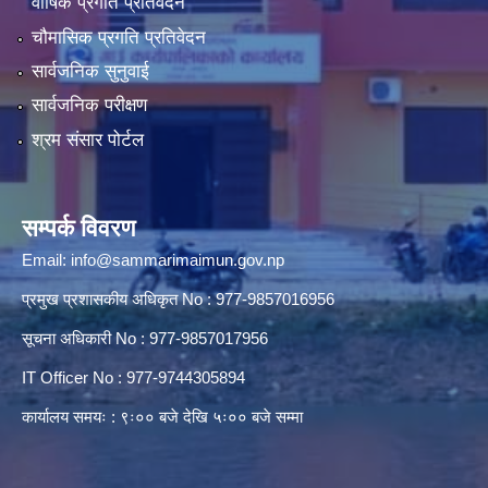
वार्षिक प्रगति प्रतिवेदन
चौमासिक प्रगति प्रतिवेदन
सार्वजनिक सुनुवाई
सार्वजनिक परीक्षण
श्रम संसार पोर्टल
सम्पर्क विवरण
Email:
info@sammarimaimun.gov.np
प्रमुख प्रशासकीय अधिकृत No : 977-9857016956
सूचना अधिकारी No : 977-9857017956
IT Officer No : 977-9744305894
कार्यालय समयः : ९ः०० बजे देखि ५ः०० बजे सम्मा