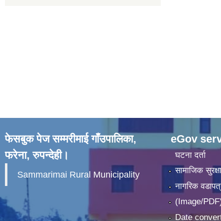
फेसबुक पेज सम्मरीमाई गाँउपालिका,
eGov serv
फरेना, रुपन्देही।
घटना दर्ता
सामाजिक सुरक्ष
Sammarimai Rural Municipality
नागरिक वडापत्
(Image/PDF)
Date convert