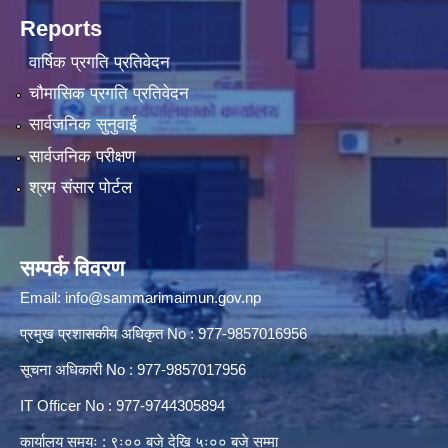
Reports
वार्षिक प्रगति प्रतिवेदन
चौमासिक प्रगति प्रतिवेदन
सार्वजनिक सुनुवाई
सार्वजनिक परीक्षण
श्रम संसार पोर्टल
सम्पर्क विवरण
Email:
info@sammarimaimun.gov.np
प्रमुख प्रशासकीय अधिकृत No : 977-9857016956
सूचना अधिकारी No : 977-9857017956
IT Officer No : 977-9744305894
कार्यालय समयः : ९ः०० बजे देखि ५ः०० बजे सम्मा