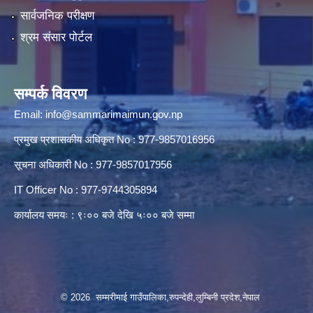
सार्वजनिक परीक्षण
श्रम संसार पोर्टल
सम्पर्क विवरण
Email:
info@sammarimaimun.gov.np
प्रमुख प्रशासकीय अधिकृत No : 977-9857016956
सूचना अधिकारी No : 977-9857017956
IT Officer No : 977-9744305894
कार्यालय समयः : ९ः०० बजे देखि ५ः०० बजे सम्मा
© 2026 सम्मरीमाई गाउँपालिका,रुपन्देही,लुम्बिनी प्रदेश,नेपाल