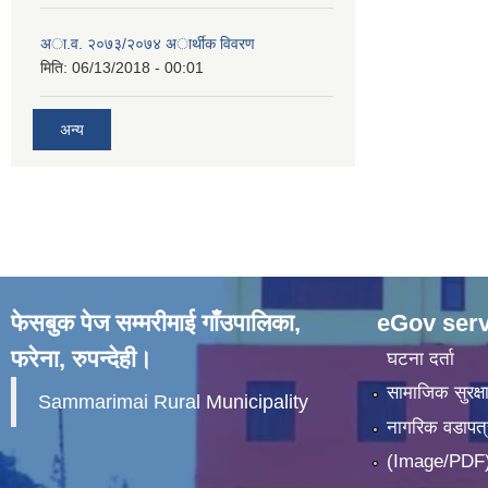
अा.व. २०७३/२०७४ अार्थीक विवरण
मिति:
06/13/2018 - 00:01
अन्य
फेसबुक पेज सम्मरीमाई गाँउपालिका,
eGov serv
फरेना, रुपन्देही।
घटना दर्ता
सामाजिक सुरक्ष
Sammarimai Rural Municipality
नागरिक वडापत्
(Image/PDF)