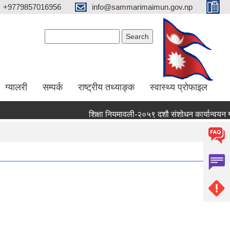
+9779857016956
info@sammarimaimun.gov.np
Search form
Search
ग्यालरी
सम्पर्क
राष्ट्रीय तथ्याङ्क
स्वास्थ्य प्रोफाइल
शिक्षा नियमावली-२०५९ दशौ संशोधन कार्यान्वयन गर्ने स