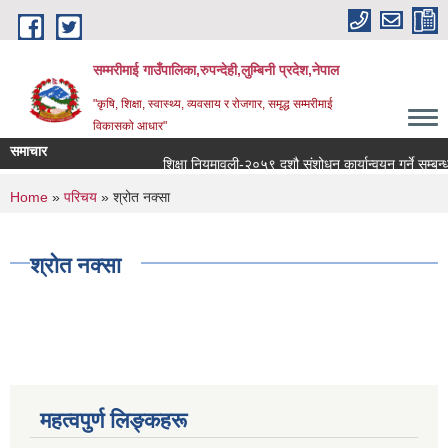
Skip to main content
सम्मरीमाई गाउँपालिका,रुपन्देही,लुम्बिनी प्रदेश,नेपाल
"कृषि, शिक्षा, स्वास्थ्य, व्यवसाय र रोजगार, समृद्ध सम्मरीमाई
विकासको आधार"
समाचार
शिक्षा नियमावली-२०५९ दशौ संशोधन कार्यान्वयन गर्ने सम्बन्धमा
You are here
Home
»
परिचय
» श्रोत नक्सा
श्रोत नक्सा
महत्वपुर्ण लिङ्कहरू