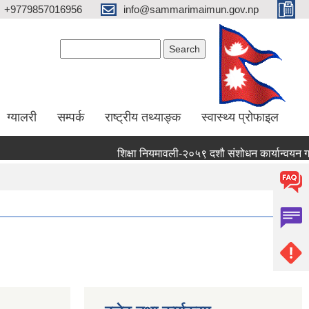
+9779857016956
info@sammarimaimun.gov.np
Search form
Search
ग्यालरी
सम्पर्क
राष्ट्रीय तथ्याङ्क
स्वास्थ्य प्रोफाइल
शिक्षा नियमावली-२०५९ दशौ संशोधन कार्यान्वयन गर्ने स