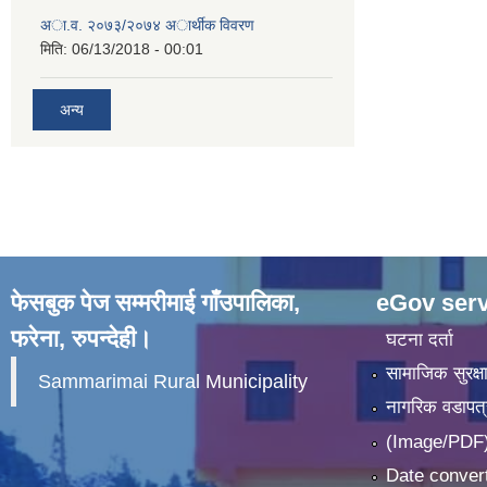
अा.व. २०७३/२०७४ अार्थीक विवरण
मिति:
06/13/2018 - 00:01
अन्य
फेसबुक पेज सम्मरीमाई गाँउपालिका,
eGov serv
फरेना, रुपन्देही।
घटना दर्ता
सामाजिक सुरक्ष
Sammarimai Rural Municipality
नागरिक वडापत्
(Image/PDF)
Date convert