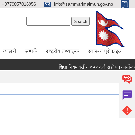
+9779857016956
info@sammarimaimun.gov.np
Search form
Search
ग्यालरी
सम्पर्क
राष्ट्रीय तथ्याङ्क
स्वास्थ्य प्रोफाइल
शिक्षा नियमावली-२०५९ दशौ संशोधन कार्यान्वयन गर्