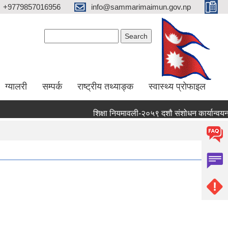
+9779857016956
info@sammarimaimun.gov.np
Search form
Search
ग्यालरी
सम्पर्क
राष्ट्रीय तथ्याङ्क
स्वास्थ्य प्रोफाइल
शिक्षा नियमावली-२०५९ दशौ संशोधन कार्यान्वयन गर्ने 