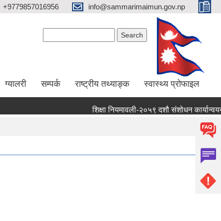
+9779857016956
info@sammarimaimun.gov.np
Search form
Search
ग्यालरी
सम्पर्क
राष्ट्रीय तथ्याङ्क
स्वास्थ्य प्रोफाइल
शिक्षा नियमावली-२०५९ दशौ संशोधन कार्यान्वयन गर्ने 