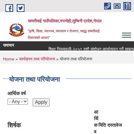
Skip to main content
सम्मरीमाई गाउँपालिका,रुपन्देही,लुम्बिनी प्रदेश,नेपाल
"कृषि, शिक्षा, स्वास्थ्य, व्यवसाय र रोजगार, समृद्ध सम्मरीमाई
विकासको आधार"
समाचार
शिक्षा नियमावली-२०५९ दशौ संशोधन कार्यान्वयन गर्ने सम्बन्धमा
You are here
Home
»
कार्यक्रम तथा परियोजना
» योजना तथा परियोजना
योजना तथा परियोजना
आर्थिक वर्ष
आ
र्थि
शिर्षक
क
मिति
दस्तावेज
व