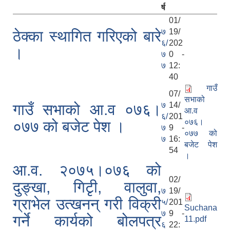
र्ष
01/
७
19/
ठेक्का स्थागित गरिएको बारे
६/
202
।
७
0 -
७
12:
40
गाउँ
07/
सभाको
७
14/
गाउँ सभाको आ.व ०७६।
आ.व
६/
201
०७६।
०७७ को बजेट पेश ।
७
9 -
०७७ को
७
16:
बजेट पेश
54
।
आ.व. २०७५।०७६ को
02/
दुङ्खा, गिटृी, वालुवा,
७
19/
ग्राभेल उत्खनन् गरी विक्री
५/
201
Suchana
७
9 -
गर्ने कार्यको बोलपत्र
11.pdf
६
22: