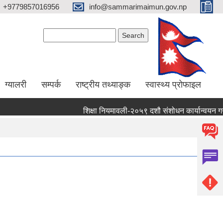
+9779857016956
info@sammarimaimun.gov.np
Search form
Search
ग्यालरी
सम्पर्क
राष्ट्रीय तथ्याङ्क
स्वास्थ्य प्रोफाइल
शिक्षा नियमावली-२०५९ दशौ संशोधन कार्यान्वयन गर्ने सम