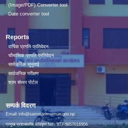
(Image/PDF) Converter tool
Date converter tool
Reports
वार्षिक प्रगति प्रतिवेदन
चौमासिक प्रगति प्रतिवेदन
सार्वजनिक सुनुवाई
सार्वजनिक परीक्षण
श्रम संसार पोर्टल
सम्पर्क विवरण
Email:
info@sammarimaimun.gov.np
प्रमुख प्रशासकीय अधिकृत No : 977-9857016956