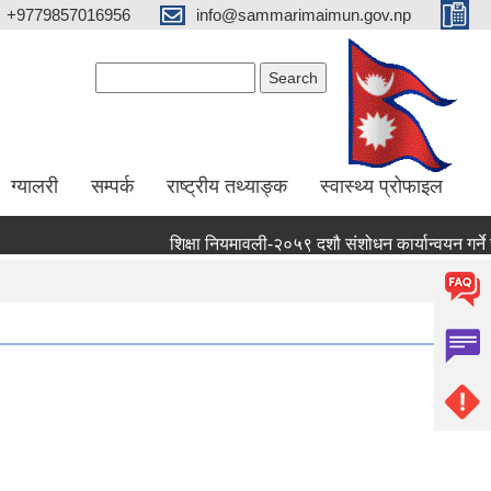
+9779857016956
info@sammarimaimun.gov.np
Search form
Search
ग्यालरी
सम्पर्क
राष्ट्रीय तथ्याङ्क
स्वास्थ्य प्रोफाइल
शिक्षा नियमावली-२०५९ दशौ संशोधन कार्यान्वयन गर्ने सम्बन