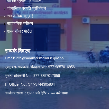
वार्षिक प्रगति प्रतिवेदन
चौमासिक प्रगति प्रतिवेदन
सार्वजनिक सुनुवाई
सार्वजनिक परीक्षण
श्रम संसार पोर्टल
सम्पर्क विवरण
Email:
info@sammarimaimun.gov.np
प्रमुख प्रशासकीय अधिकृत No : 977-9857016956
सूचना अधिकारी No : 977-9857017956
IT Officer No : 977-9744305894
कार्यालय समयः : ९ः०० बजे देखि ५ः०० बजे सम्मा