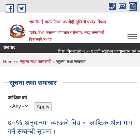
Skip to main content
सम्मरीमाई गाउँपालिका,रुपन्देही,लुम्बिनी प्रदेश,नेपाल
"कृषि, शिक्षा, स्वास्थ्य, व्यवसाय र रोजगार, समृद्ध सम्मरीमाई
विकासको आधार"
समाचार
शिक्षा नियमावली-२०५९ दशौ संशोधन कार्यान्वयन गर्ने सम्बन्
You are here
Home
»
सूचना तथा जानकारी
» सूचना तथा समाचार
सूचना तथा समाचार
आर्थिक वर्ष
७०% अनुदानमा च्याउको बिउ र प्लाष्टिक थैला मांग
गर्ने सम्बन्धी सूचना।